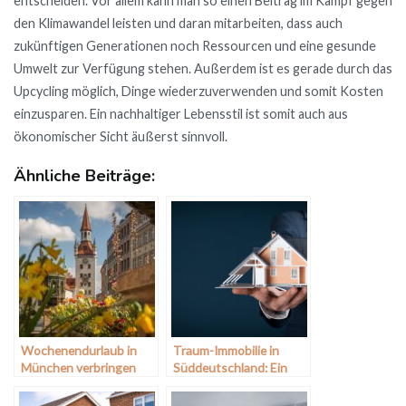
entscheiden. Vor allem kann man so einen Beitrag im Kampf gegen
den Klimawandel leisten und daran mitarbeiten, dass auch
zukünftigen Generationen noch Ressourcen und eine gesunde
Umwelt zur Verfügung stehen. Außerdem ist es gerade durch das
Upcycling möglich, Dinge wiederzuverwenden und somit Kosten
einzusparen. Ein nachhaltiger Lebensstil ist somit auch aus
ökonomischer Sicht äußerst sinnvoll.
Ähnliche Beiträge:
Wochenendurlaub in
Traum-Immobilie in
München verbringen
Süddeutschland: Ein
Makler hilft bei der
Suche