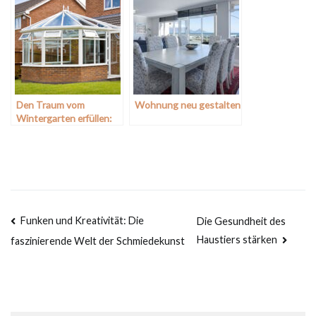
Den Traum vom
Wohnung neu gestalten
Wintergarten erfüllen:
Das sollten Sie beim Bau
beachten
Beitragsnavigation
Funken und Kreativität: Die
Die Gesundheit des
Haustiers stärken
faszinierende Welt der Schmiedekunst