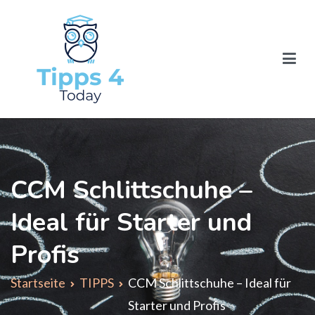
Zum
Inhalt
springen
tipps-4-today.com
CCM Schlittschuhe –
Ideal für Starter und
Profis
Startseite
TIPPS
CCM Schlittschuhe – Ideal für
Starter und Profis