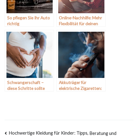
So pflegen Sie Ihr Auto
Online-Nachhilfe: Mehr
richtig
Flexibilität für deinen
Lernfortschritt
Schwangerschaft –
Akkuträger für
diese Schritte sollte
elektrische Zigaretten:
man nicht vergessen
Diese Aspekte sind
wichtig
Beitragsnavigation
Hochwertige Kleidung für Kinder: Tipps,
Beratung und