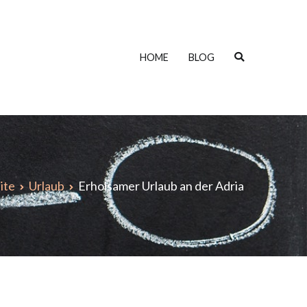
HOME
BLOG
ite
Urlaub
Erholsamer Urlaub an der Adria