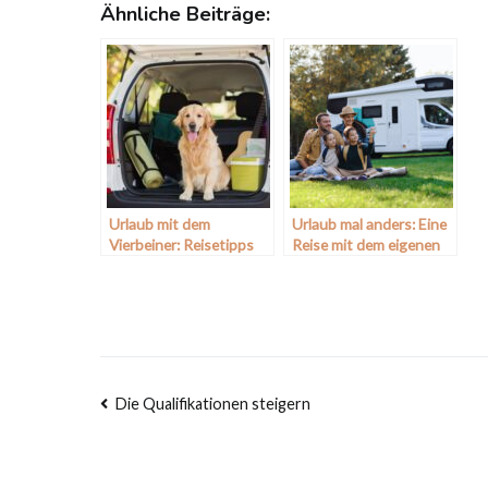
Ähnliche Beiträge:
Urlaub mit dem
Urlaub mal anders: Eine
Vierbeiner: Reisetipps
Reise mit dem eigenen
für Hundebesitzer
Wohnwagen
Beitragsnavigation
Die Qualifikationen steigern